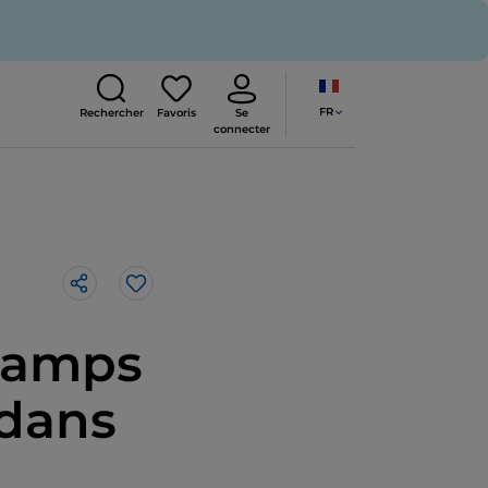
FR
Rechercher
Favoris
Se
connecter
J’aime
champs
 dans