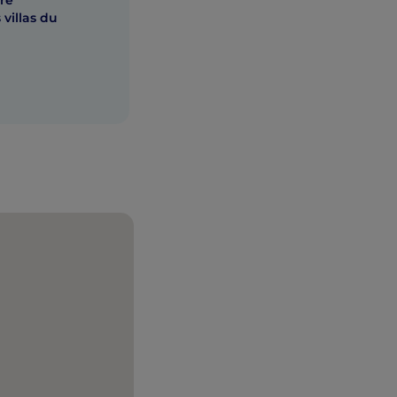
re
 villas du