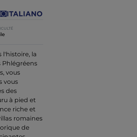
ICULTÉ
le
'histoire, la
s Phlégréens
s, vous
us vous
es des
ru à pied et
nce riche et
illas romaines
torique de
scinantes