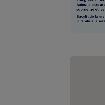
Phlégréens : dé
Baïes, le parc a
submergé et les
Bacoli : de la gr
Mirabilis à la sé