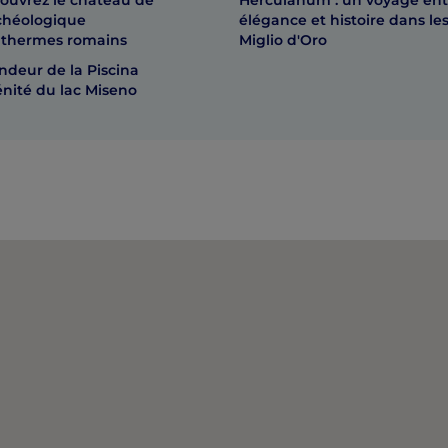
couvrez le château de
Herculanum : un voyage ent
rchéologique
élégance et histoire dans les
 thermes romains
Miglio d'Oro
andeur de la Piscina
rénité du lac Miseno