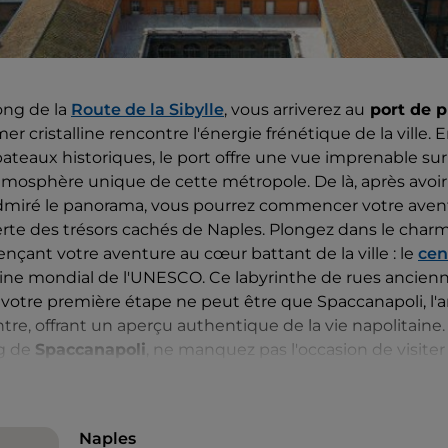
ong de la
Route de la Sibylle
, vous arriverez au
port de p
 mer cristalline rencontre l'énergie frénétique de la ville.
teaux historiques, le port offre une vue imprenable sur
tmosphère unique de cette métropole. De là, après avoir 
dmiré le panorama, vous pourrez commencer votre aventur
erte des trésors cachés de Naples. Plongez dans le char
ant votre aventure au cœur battant de la ville : le
cen
oine mondial de l'UNESCO. Ce labyrinthe de rues ancien
 votre première étape ne peut être que Spaccanapoli, l'a
ntre, offrant un aperçu authentique de la vie napolitaine
ng de
Spaccanapoli
, ne manquez pas l'occasion de visiter
'œuvre de l'architecture gothique et de la Renaissance,
de San Gennaro. Ce trésor, une incroyable collection de re
une tradition millénaire qui fascine et surprend chaque an
Naples
agie se poursuit à la
chapelle Sansevero
, un joyau du b