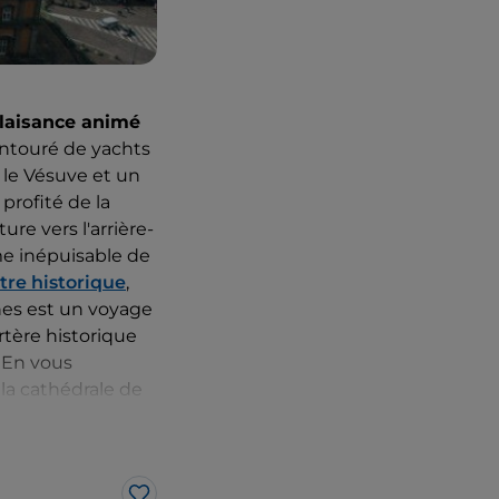
laisance animé
 Entouré de yachts
 le Vésuve et un
profité de la
e vers l'arrière-
me inépuisable de
tre historique
,
nes est un voyage
rtère historique
. En vous
 la cathédrale de
 célèbre pour
liques et de
née des milliers
aroque napolitain,