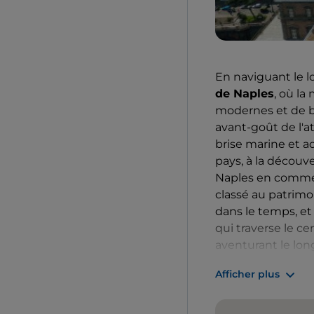
En naviguant le l
de Naples
, où la
modernes et de ba
avant-goût de l'a
brise marine et a
pays, à la découv
Naples en commenç
classé au patrim
dans le temps, et
qui traverse le ce
aventurant le lo
Naples, un chef-d
Afficher plus
abriter le trésor 
bijoux, est lié à 
de visiteurs. La m