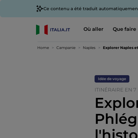
Ce contenu a été traduit automatiquement
Où aller
Que faire
Home
Campanie
Naples
Explorer Naples et
Idée de voyage
ITINÉRAIRE EN 7
Explo
Phlég
l'hist