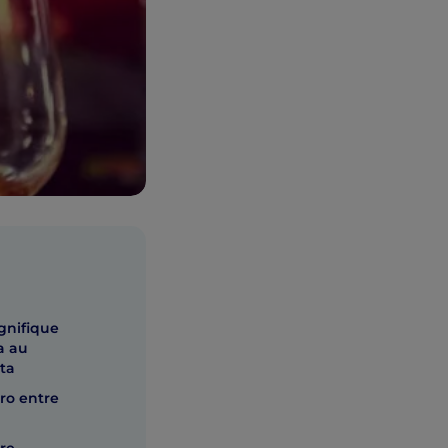
gnifique
a au
ta
Oro entre