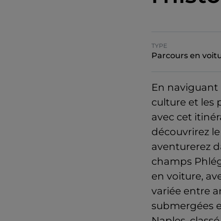
TYPE
Parcours en voit
En naviguant l
culture et le
avec cet itiné
découvrirez le
aventurerez da
champs Phlégr
en voiture, av
variée entre a
submergées et
Naples, class