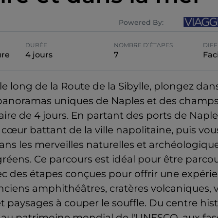
Powered By:
DURÉE
NOMBRE D’ÉTAPES
DIFF
ure
4 jours
7
Faci
e long de la Route de la Sibylle, plongez dans l
s panoramas uniques de Naples et des champ
raire de 4 jours. En partant des ports de Naple
 cœur battant de la ville napolitaine, puis vo
ns les merveilles naturelles et archéologiqu
éens. Ce parcours est idéal pour être parcou
ec des étapes conçues pour offrir une expérie
nciens amphithéâtres, cratères volcaniques, v
 paysages à couper le souffle. Du centre his
é au patrimoine mondial de l'UNESCO, aux fa