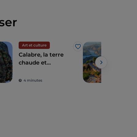
ser
Art et culture
Vill
J’aime
Calabre, la terre
La C
chaude et
Byz
charmante des
Bou
bronzes de Riace
4 minutes
3 m