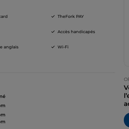
card
TheFork PAY
Accès handicapés
e anglais
Wi-Fi
O
V
l
mé
a
 pm
 pm
 pm