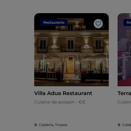
Restaurants
Re
J’aime
Villa Adua Restaurant
Terr
Cuisine de poisson - €€
Cuisin
Calabria, Tropea
Cala