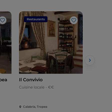
Restaurants
Restaura
J’aime
J’aime
pea
Il Convivio
De' Mini
Cuisine locale - €€
Italienne
Calabria, Tropea
Calabria, T