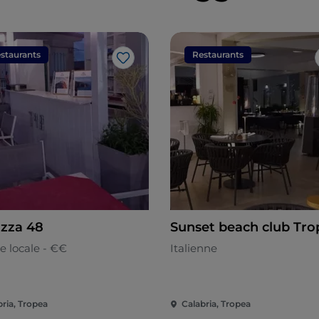
staurants
Restaurants
J’aime
azza 48
Sunset beach club Tro
e locale - €€
Italienne
bria, Tropea
Calabria, Tropea