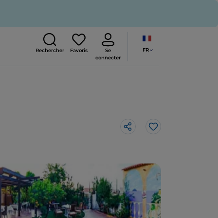
FR
Rechercher
Favoris
Se
connecter
J’aime