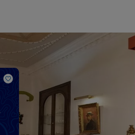
J’aime
s