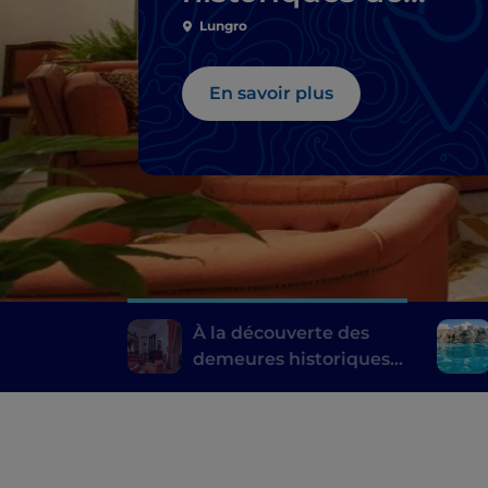
Calabre
Lungro
En savoir plus
À la découverte des
demeures historiques
de Calabre