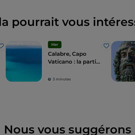
la pourrait vous intéres
Mer
J’aime
J’aime
Calabre, Capo
Vaticano : la partie
de « Costabella »
3 minutes
Nous vous suggérons