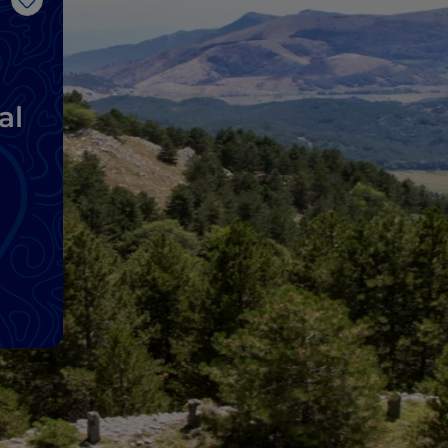
J’aime
al
es