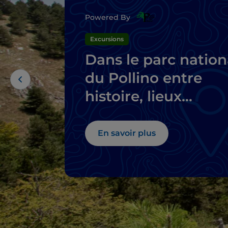
Powered By
Excursions
Dans le parc nation
du Pollino entre
histoire, lieux
mystiques et villag
perchés
En savoir plus