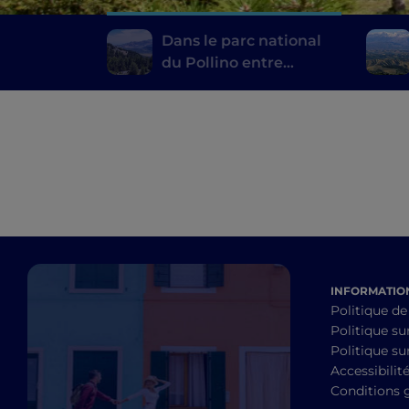
Dans le parc national
du Pollino entre
histoire, lieux
mystiques et villages
perchés
INFORMATION
Politique de
Politique su
Politique sur
Accessibilit
Conditions 