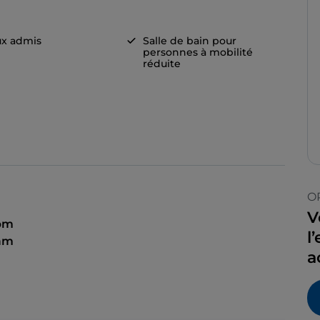
x admis
Salle de bain pour
personnes à mobilité
réduite
O
V
 pm
l
 am
a