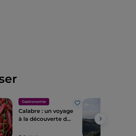
ser
Gastronomie
Art 
J’aime
Calabre : un voyage
Cata
à la découverte de
ent
la gastronomie et
des produits