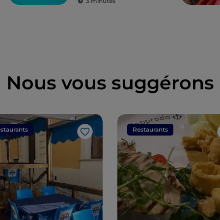
3 minutes
Nous vous suggérons
staurants
Restaurants
J’aime