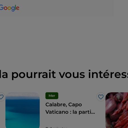
la pourrait vous intéres
Mer
J’aime
J’aime
Calabre, Capo
Vaticano : la partie
de « Costabella »