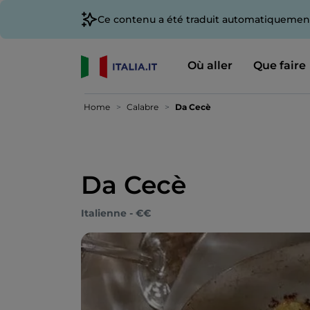
Ce contenu a été traduit automatiquement
Où aller
Que faire
Home
Calabre
Da Cecè
Da Cecè
Italienne - €€