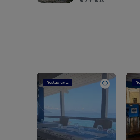
3 minutes
Restaurants
Re
J’aime