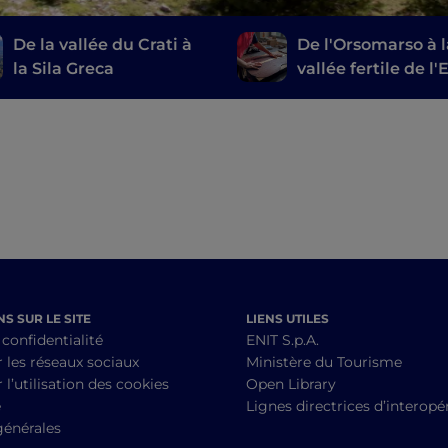
De la vallée du Crati à
De l'Orsomarso à 
la Sila Greca
vallée fertile de l'
entre caves et atel
d'artisanat
S SUR LE SITE
LIENS UTILES
 confidentialité
ENIT S.p.A.
r les réseaux sociaux
Ministère du Tourisme
 l’utilisation des cookies
Open Library
é
Lignes directrices d’interopér
générales