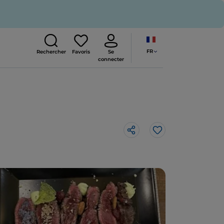
FR
Rechercher
Favoris
Se
connecter
J’aime