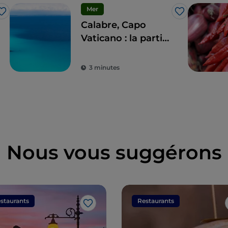
Mer
J’aime
J’aime
Calabre, Capo
Vaticano : la partie
de « Costabella »
3 minutes
Nous vous suggérons
staurants
Restaurants
J’aime