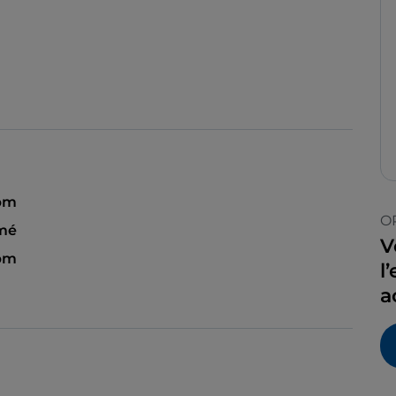
 pm
O
mé
V
 pm
l
a