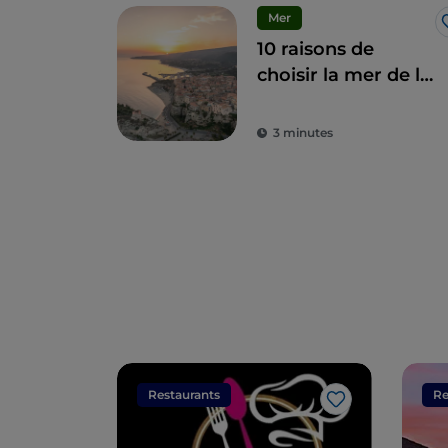
Mer
10 raisons de
choisir la mer de la
Côte des Dieux en
hiver
3 minutes
Restaurants
Re
J’aime