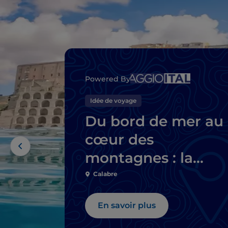
Powered By
Idée de voyage
Du bord de mer au
cœur des
montagnes : la
Calabre, gardienne
Calabre
du temps
En savoir plus