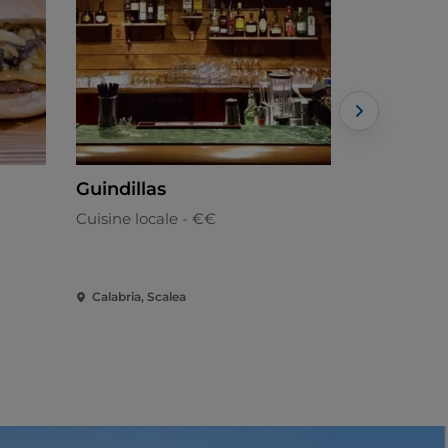
Guindillas
Arkè Ris
Cuisine locale - €€
De Calabre
Calabria, Scalea
Calabria, Sc