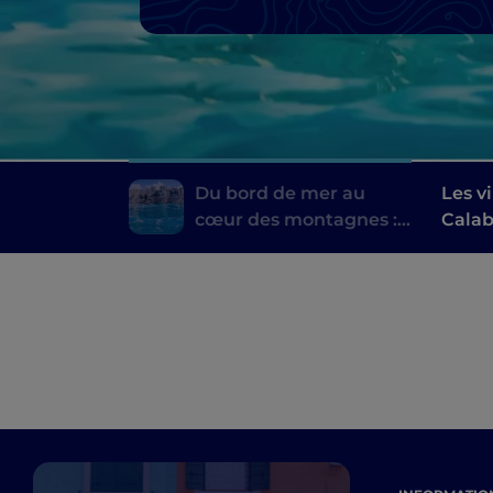
Du bord de mer au
Les v
cœur des montagnes :
Calab
la Calabre, gardienne
du temps