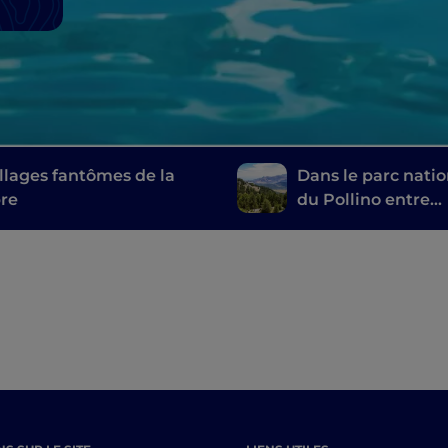
illages fantômes de la
Dans le parc natio
re
du Pollino entre
histoire, lieux
mystiques et villa
perchés