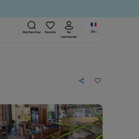
FR
Rechercher
Favoris
Se
connecter
J’aime