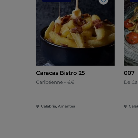
J’aime
Caracas Bistro 25
007
Caribéenne - €€
De Ca
Calabria, Amantea
Cala