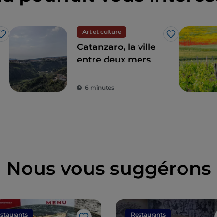
Art et culture
J’aime
J’aime
Catanzaro, la ville
entre deux mers
6 minutes
Nous vous suggérons
staurants
Restaurants