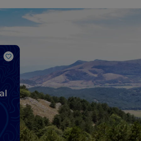
J’aime
al
es