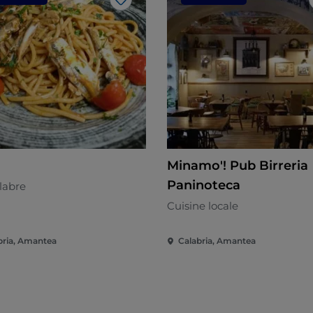
J’aime
Minamo'! Pub Birreria
Paninoteca
labre
Cuisine locale
bria, Amantea
Calabria, Amantea