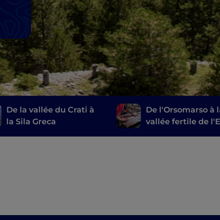
De la vallée du Crati à
De l'Orsomarso à 
la Sila Greca
vallée fertile de l'
entre caves et atel
d'artisanat