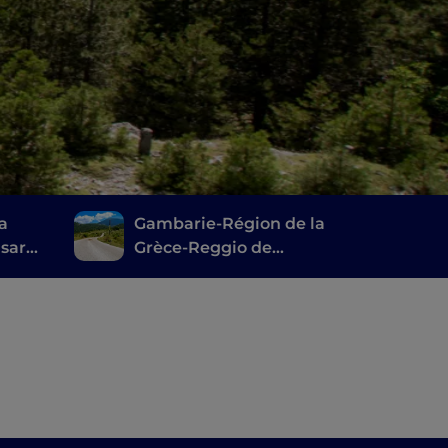
la
Gambarie-Région de la
Esaro :
Grèce-Reggio de
iers
Calabre