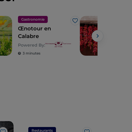
Gastronomie
Gas
J’aime
Œnotour en
La C
Calabre
de 
pas
Powered By:
Powe
sav
3 minutes
3 m
Restaurants
Restaura