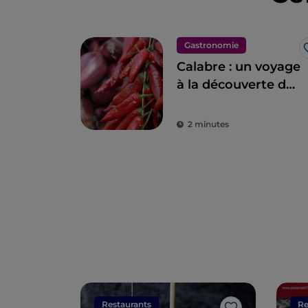
Gastronomie
Calabre : un voyage
à la découverte de
la gastronomie et
des produits
2 minutes
typiques calabrais
Restaurants
Re