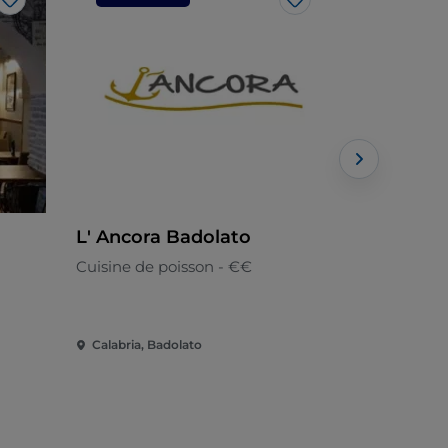
J’aime
J’aime
L' Ancora Badolato
SFIZIOSA
Pizzeria
Cuisine de poisson - €€
Italienne - 
Calabria, Badolato
Calabria, C