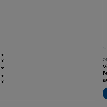
 pm
O
 am
V
 am
l
 pm
a
 am