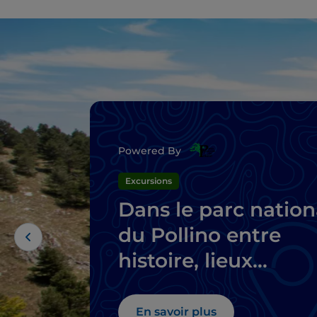
Powered By
Excursions
Dans le parc nation
du Pollino entre
histoire, lieux
mystiques et villag
perchés
En savoir plus