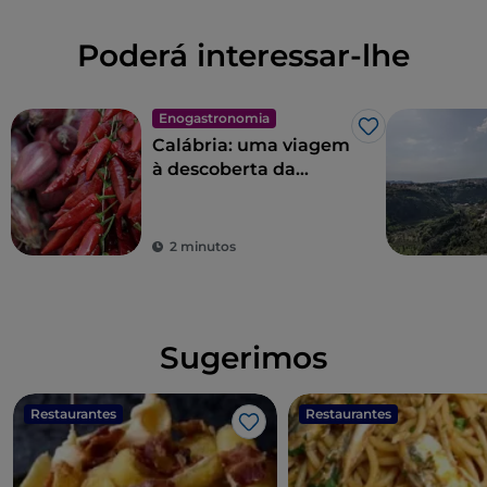
Poderá interessar-lhe
Enogastronomia
Gosto
Calábria: uma viagem
à descoberta da
gastronomia e dos
produtos típicos da
Calábria
2 minutos
Sugerimos
Restaurantes
Restaurantes
Gosto