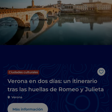
Ciudades culturales
Me g
Verona en dos días: un itinerario
tras las huellas de Romeo y Julieta
Verona
Más información