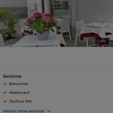
1/10
Servicios
Bancomat
Mastercard
TheFork PAY
UnionPay via TheFork PAY
Mostrar otros servicios