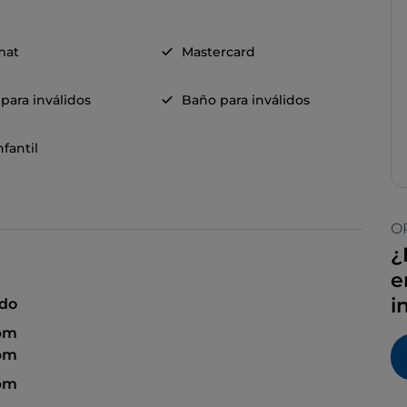
mat
Mastercard
para inválidos
Baño para inválidos
fantil
O
¿
e
i
ado
 pm
 pm
 pm