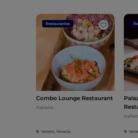
Restaurantes
Re
Me gusta
Combo Lounge Restaurant
Pala
Rest
Italiano
Italia
Veneto, Venecia
Vene