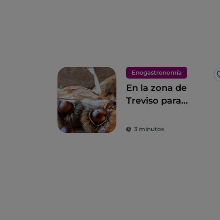
Enogastronomía
En la zona de
Treviso para
descubrir las
Castañas del
3 minutos
Monfenera I. G. P.,
las más sabrosas