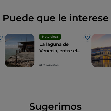
Puede que le interese
Naturaleza
Me gusta
Me gusta
La laguna de
Venecia, entre el
turismo
ornitológico y el
2 minutos
pesquero
Sugerimos