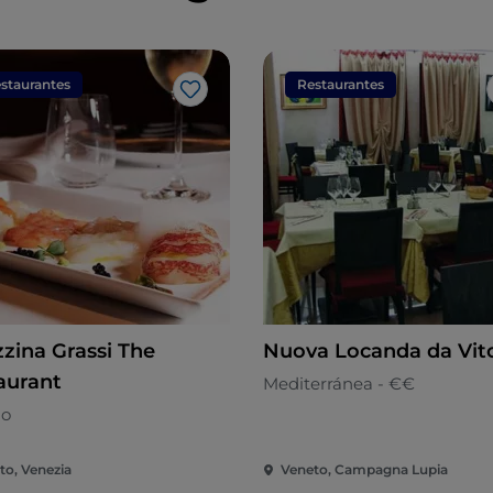
staurantes
Restaurantes
Me gusta
zzina Grassi The
Nuova Locanda da Vit
aurant
Mediterránea - €€
no
to, Venezia
Veneto, Campagna Lupia