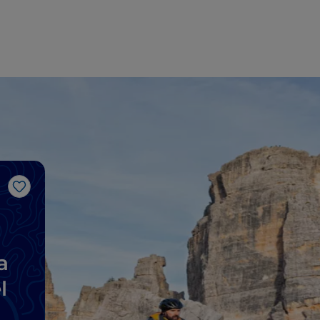
Me gusta
a
l