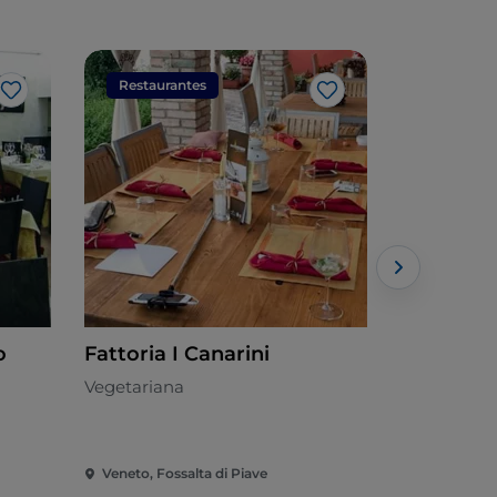
Restaurantes
Restaura
Me gusta
Me gusta
o
Fattoria I Canarini
Ute
Vegetariana
Mediterrán
Veneto, Fossalta di Piave
Veneto, Jes