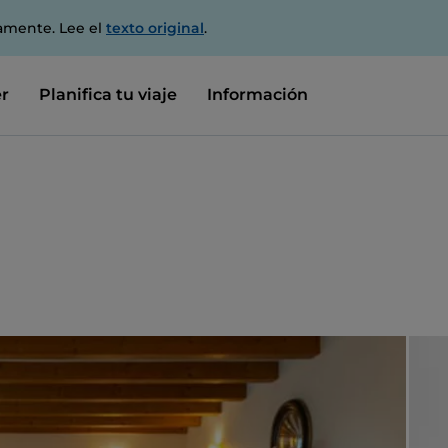
amente. Lee el
texto original
.
r
Planifica tu viaje
Información