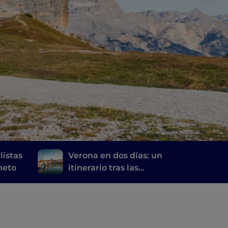
listas
Verona en dos días: un
éneto
itinerario tras las
huellas de Romeo y
Julieta