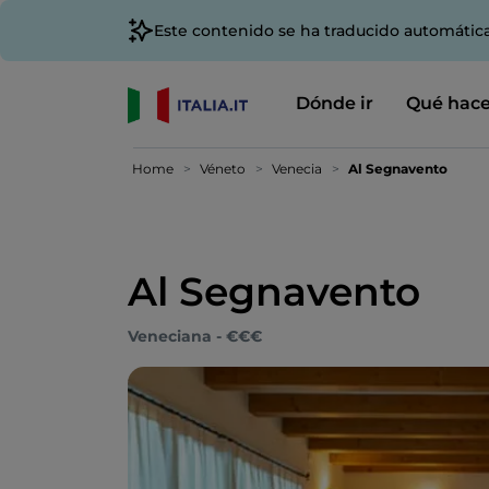
Este contenido se ha traducido automátic
Dónde ir
Qué hace
Home
Véneto
Venecia
Al Segnavento
Al Segnavento
Veneciana - €€€