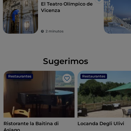
Me gusta
El Teatro Olímpico de
Vicenza
2 minutos
Sugerimos
Restaurantes
Restaurantes
Me gusta
Ristorante la Baitina di
Locanda Degli Ulivi
Asiago