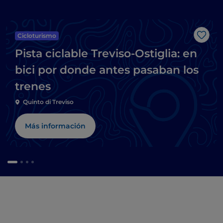
Cicloturismo
Me g
Pista ciclable Treviso-Ostiglia: en
bici por donde antes pasaban los
trenes
Quinto di Treviso
Más información