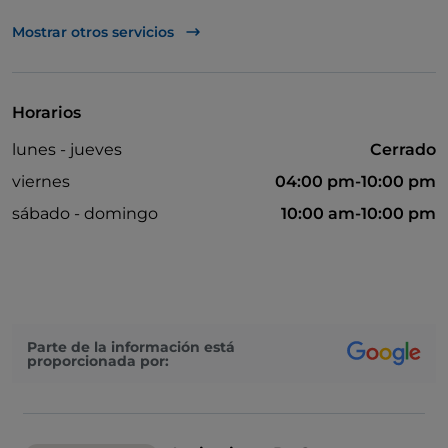
UnionPay via TheFork PAY
Mostrar otros servicios
Visa
Acceso para inválidos
Horarios
Baño para inválidos
lunes - jueves
Cerrado
Se habla alemán
viernes
04:00 pm-10:00 pm
Se habla inglés
sábado - domingo
10:00 am-10:00 pm
Wi-Fi
Parte de la información está
proporcionada por: