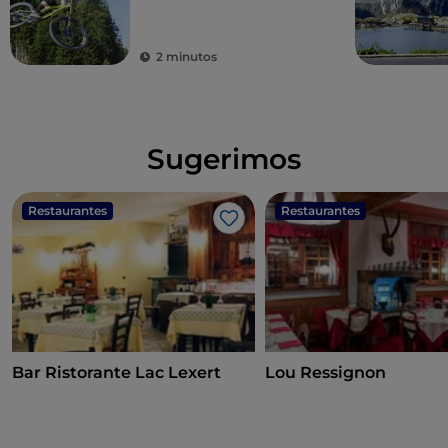
adrenalina en Pila
Bikeland
2 minutos
Sugerimos
Restaurantes
Restaurantes
Me gusta
Bar Ristorante Lac Lexert
Lou Ressignon