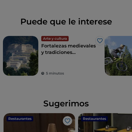
Puede que le interese
Arte y cultura
Me gusta
Fortalezas medievales
y tradiciones
ancestrales en los
picos más altos de
Europa: esto es el
5 minutos
Valle de Aosta
Sugerimos
Restaurantes
Restaurantes
Me gusta