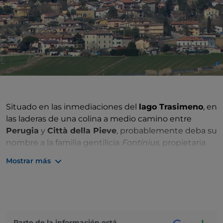
Situado en las inmediaciones del
lago Trasimeno
, en
las laderas de una colina a medio camino entre
Perugia
y
Città della Pieve
, probablemente deba su
nombre a la familia gentilicia
Fontinius
, propietaria
de estas tierras.
Mostrar más
El certificado más antiguo de su existencia es un
diploma de Federico II de 1163
que indica que el
hospital
pertenece a la catedral de Perugia. En 1188,
el castillo de Fontignano pasó a estar bajo el dominio
de Perugia y de nada sirvieron los numerosos
Parte de la información está