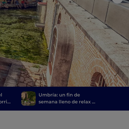
el
Umbría: un fin de
orrido
semana lleno de relax y
o
belleza