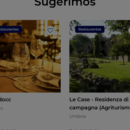
Sugerimos
staurantes
Restaurantes
Me gusta
docc
Le Case - Residenza di
campagna (Agriturism
no
Case)
Umbrìa