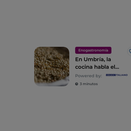
Enogastronomía
En Umbría, la
cocina habla el
lenguaje de la
Powered by:
naturaleza
3 minutos