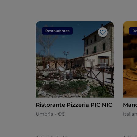
Restaurantes
Re
Me gusta
Ristorante Pizzeria PIC NIC
Man
Umbrìa - €€
Italia