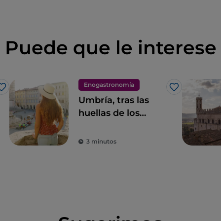
Puede que le interese
Enogastronomía
Me gusta
Me gusta
Umbría, tras las
huellas de los
sabores
3 minutos