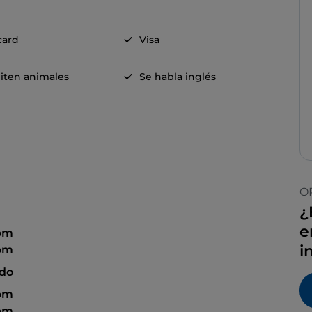
card
Visa
iten animales
Se habla inglés
O
¿
e
 pm
i
 pm
ado
 pm
 pm