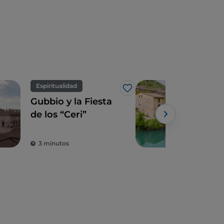
Espiritualidad
Cicl
Me gusta
Gubbio y la Fiesta
Cicl
de los “Ceri”
Nera
tra
y c
3 minutos
2 m