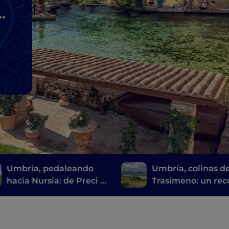
»
Umbría, pedaleando
Umbría, colinas d
hacia Nursia: de Preci a
Trasimeno: un rec
Castelluccio
por la ruta del vin