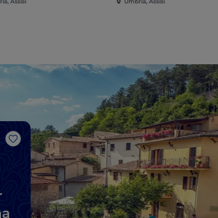
a, Assisi
Umbria, Assisi
Me gusta
r
ña