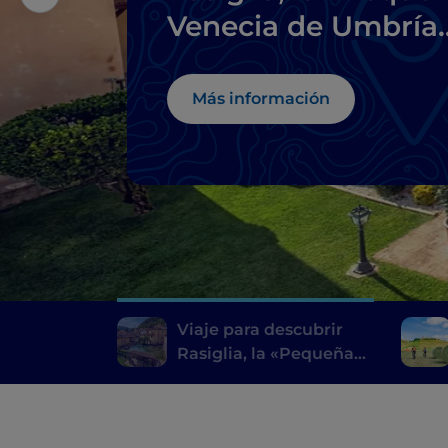
Venecia de Umbría
y sus alrededores
Más información
Viaje para descubrir
Rasiglia, la «Pequeña
Venecia de Umbría» y
sus alrededores