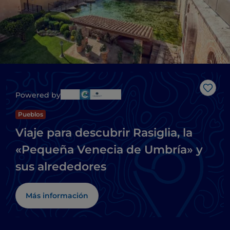
Me g
Powered by
Pueblos
Viaje para descubrir Rasiglia, la
«Pequeña Venecia de Umbría» y
sus alrededores
Más información