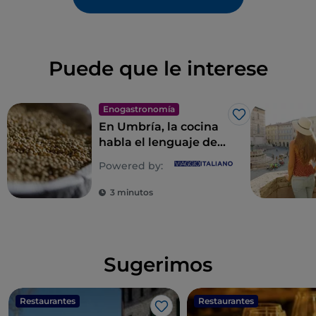
Puede que le interese
Enogastronomía
Me gusta
En Umbría, la cocina
habla el lenguaje de
la naturaleza
Powered by:
3 minutos
Sugerimos
Restaurantes
Restaurantes
Me gusta