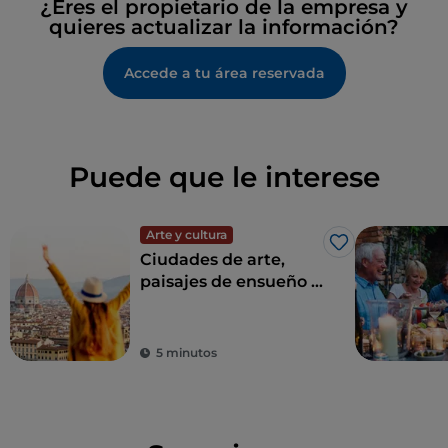
¿Eres el propietario de la empresa y
quieres actualizar la información?
Accede a tu área reservada
Puede que le interese
Arte y cultura
Me gusta
Ciudades de arte,
paisajes de ensueño y
buena comida:
Toscana es el sueño
de todo turista
5 minutos