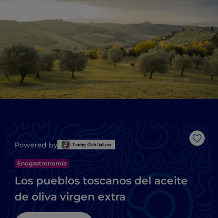
Me g
Powered by
Enogastronomía
Los pueblos toscanos del aceite
de oliva virgen extra