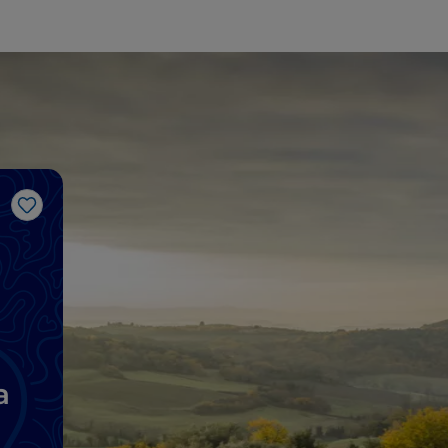
Me gusta
a