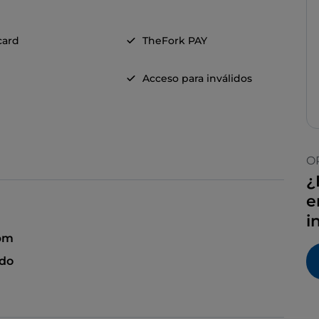
card
TheFork PAY
Acceso para inválidos
O
¿
e
i
 pm
ado