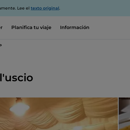
amente. Lee el
texto original
.
r
Planifica tu viaje
Información
o
l'uscio