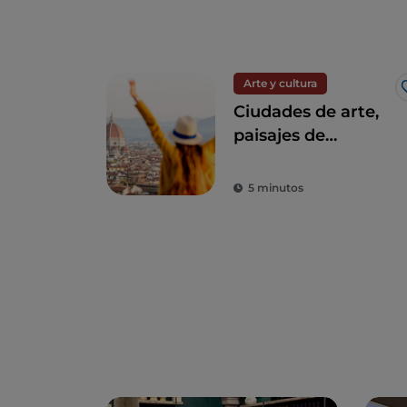
Arte y cultura
Ciudades de arte,
paisajes de
ensueño y buena
comida: Toscana es
5 minutos
el sueño de todo
turista