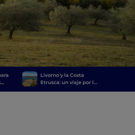
para
Livorno y la Costa
s
Etrusca: un viaje por la
historia, el vino y la
lcino
buena mesa