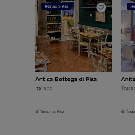
Restaurantes
Re
Me gusta
Antica Bottega di Pisa
Anit
Italiano
Tosca
Toscana, Pisa
Tosc