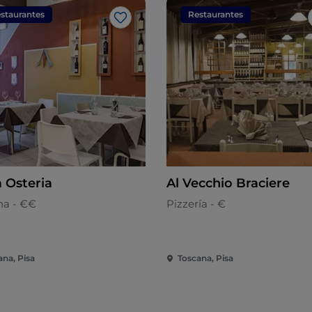
staurantes
Restaurantes
Me gusta
a Osteria
Al Vecchio Braciere
na - €€
Pizzería - €
ana, Pisa
Toscana, Pisa