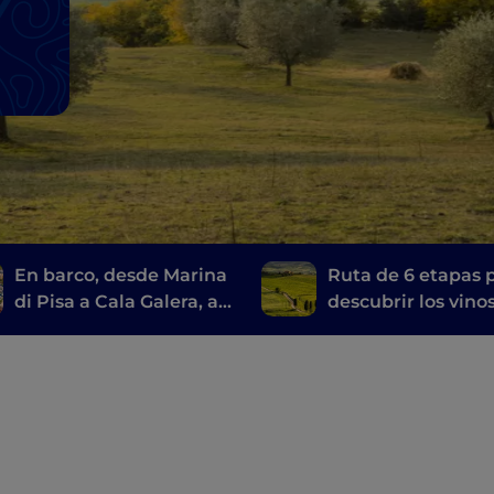
En barco, desde Marina
Ruta de 6 etapas 
di Pisa a Cala Galera, a
descubrir los vino
lo largo de la Ruta de
toscanos, desde el
los Etruscos
Brunello di Monta
hasta el Chianti