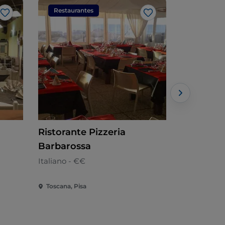
Restaurantes
Restaura
Me gusta
Me gusta
Ristorante Pizzeria
Cantina V
Barbarossa
Italiano - €
Italiano - €€
Toscana, Pisa
Toscana, Pi