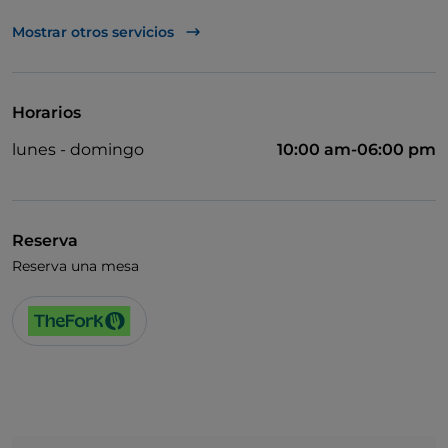
Diners Club
Mostrar otros servicios
Mastercard
Sodexo
Horarios
TheFork PAY
lunes - domingo
10:00 am-06:00 pm
UnionPay via TheFork PAY
Visa
Reserva
Reserva una mesa