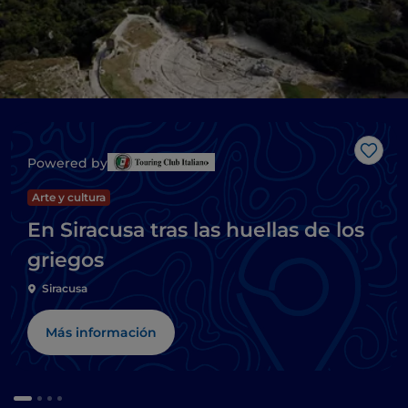
Me g
Powered by
Arte y cultura
En Siracusa tras las huellas de los
griegos
Siracusa
Más información