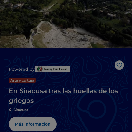
Me g
Powered by
Arte y cultura
En Siracusa tras las huellas de los
griegos
Siracusa
Más información