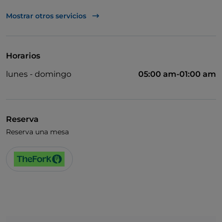
UnionPay via TheFork PAY
Mostrar otros servicios
Visa
Acceso para inválidos
Horarios
Baño para inválidos
lunes - domingo
05:00 am-01:00 am
Se habla alemán
Se habla inglés
Se habla francés
Reserva
Reserva una mesa