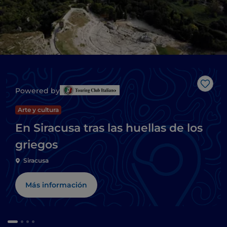
Me g
Powered by
Arte y cultura
En Siracusa tras las huellas de los
griegos
Siracusa
Más información