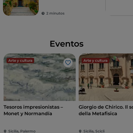
Taormina
2 minutos
Eventos
Arte y cultura
Arte y cultura
Me gusta
Tesoros impresionistas –
Giorgio de Chirico. Il s
Monet y Normandía
della Metafisica
Sicilia, Palermo
Sicilia, Scicli