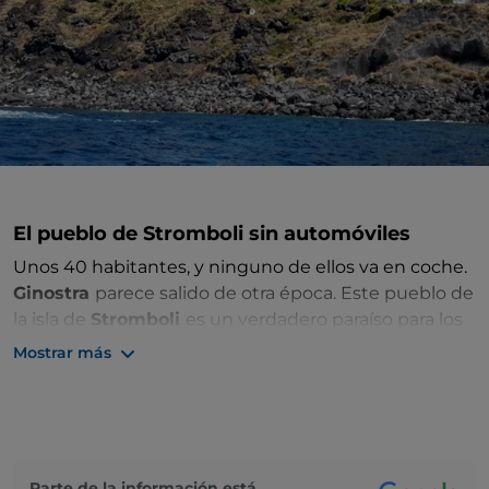
El pueblo de Stromboli sin automóviles
Unos 40 habitantes, y ninguno de ellos va en coche.
Ginostra
parece salido de otra época. Este pueblo de
la isla de
Stromboli
es un verdadero paraíso para los
que buscan paz y tranquilidad.
Mostrar más
No hay carreteras transitables en coche y quienes
quieren llegar aquí tienen que hacerlo por mar,
atracando en el que se conoce como el puerto más
pequeño del mundo,
Pertuso
. Tus oídos solo
Parte de la información está