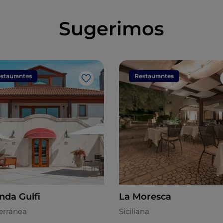
Sugerimos
staurantes
Restaurantes
Me gusta
nda Gulfi
La Moresca
erránea
Siciliana