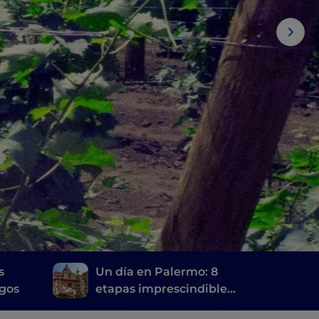
s
Un día en Palermo: 8
egos
etapas imprescindibles
para descubrir la