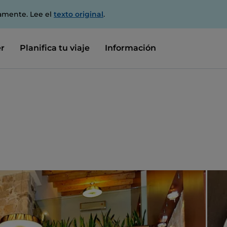
amente. Lee el
texto original
.
r
Planifica tu viaje
Información