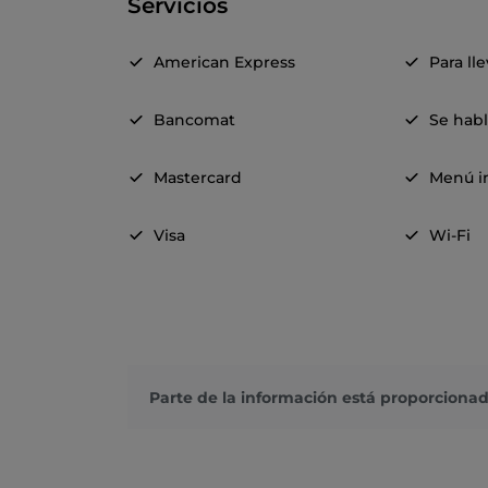
Servicios
American Express
Para ll
Bancomat
Se habl
Mastercard
Menú in
Visa
Wi-Fi
Parte de la información está proporcionad