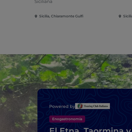
Siciliana
Sicilia, Chiaramonte Gulfi
Sicil
Powered by
Enogastronomía
El Etna, Taormina y