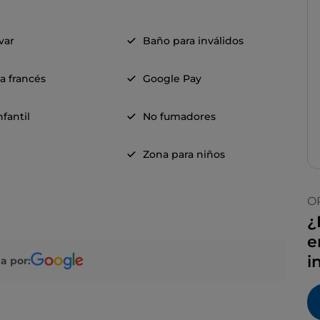
evar
Baño para inválidos
a francés
Google Pay
fantil
No fumadores
Zona para niños
O
¿
e
i
a por: