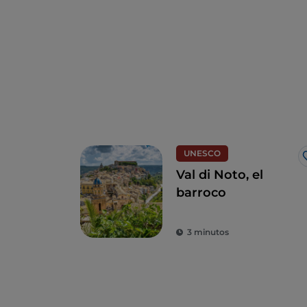
UNESCO
Val di Noto, el
barroco
3 minutos