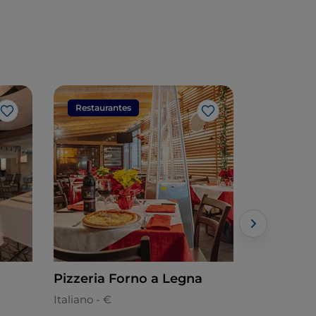
Restaurantes
Restaura
Me gusta
Me gusta
Pizzeria Forno a Legna
A Putia R
Italiano - €
Italiano - €