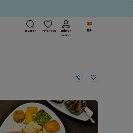
ES
Buscar
Preferidos
Iniciar
sesión
Me gusta