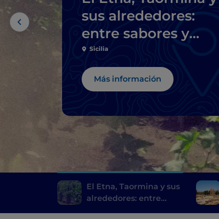
sus alrededores:
entre sabores y
bellezas naturales y
Sicilia
artísticas
Más información
El Etna, Taormina y sus
alrededores: entre
sabores y bellezas