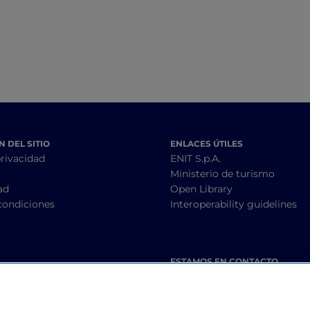
suroccidental siciliana
 DEL SITIO
ENLACES ÚTILES
privacidad
ENIT S.p.A.
Ministerio de turismo
ad
Open Library
condiciones
Interoperability guidelines
ESTAMOS EN CONTACTO