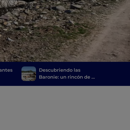
gantes
Descubriendo las
Baronie: un rincón de la
liari
Cerdeña más auténtica
enclavado entre el mar
y la montaña