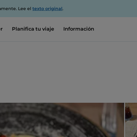
amente. Lee el
texto original
.
r
Planifica tu viaje
Información