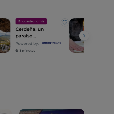
Enogastronomía
Eno
Me gusta
Cerdeña, un
Aro
paraíso
trad
mediterráneo de
de 
Powered by:
emociones y
Cer
3 minutos
4 m
sabores