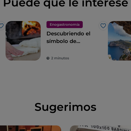
Puede que le interese
Enogastronomía
Me gusta
Me gusta
Descubriendo el
símbolo de
Cerdeña: el pan
carasau
2 minutos
Sugerimos