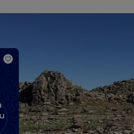
Me gusta
a
ru