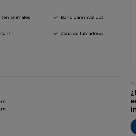
iten animales
Baño para inválidos
fantil
Zona de fumadores
O
¿
e
 pm
i
 pm