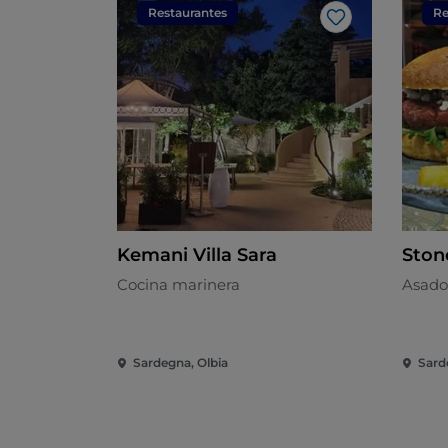
Restaurantes
Re
Me gusta
Kemani Villa Sara
Ston
Cocina marinera
Asado
Sardegna, Olbia
Sard