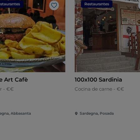
staurantes
Restaurantes
Me gusta
e Art Cafè
100x100 Sardinia
r - €€
Cocina de carne - €€
egna, Abbasanta
Sardegna, Posada