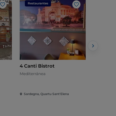
Restaurantes
Restaura
Me gusta
Me gusta
4 Canti Bistrot
Corsaro P
Piccola
Mediterránea
Italiano
Sardegna, Quartu Sant'Elena
Sardegna, C