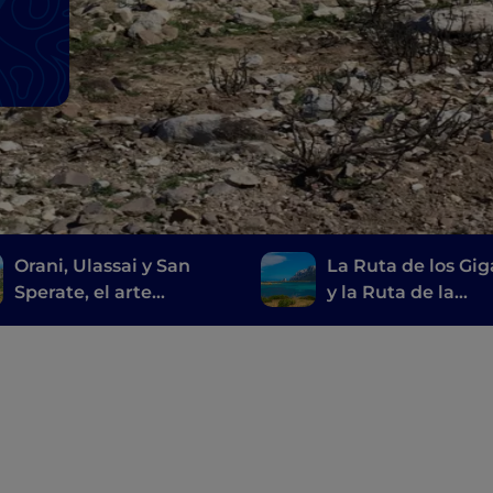
Orani, Ulassai y San
La Ruta de los Gi
Sperate, el arte
y la Ruta de la
conceptual donde no te
Esmeralda, de Cag
lo esperas
a Porto Cervo