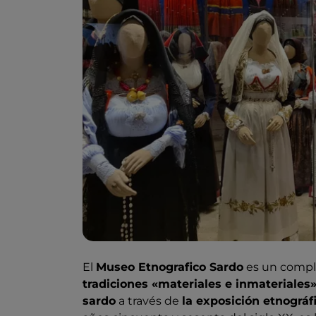
El
Museo Etnografico Sardo
es un comple
tradiciones «materiales e inmateriales
sardo
a través de
la exposición etnográf