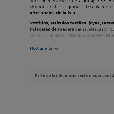
años cincuenta y sesenta del siglo XX, e
visitados de la isla, gracias a la sabia rep
artesanales de la isla
.
Vestidos, artículos textiles, joyas, ute
máscaras de madera
carnavalescas vincu
común y ceremoniales que cuentan, a trav
de tiempos pasados, una
antigua cultura
sobre la raíz, fuerte y profunda, de una
Mostrar más
Con una sección dedicada a las más de
6
también quiere ser un lugar dedicado a l
de las tradiciones del pueblo sardo.
Parte de la información está proporcionad