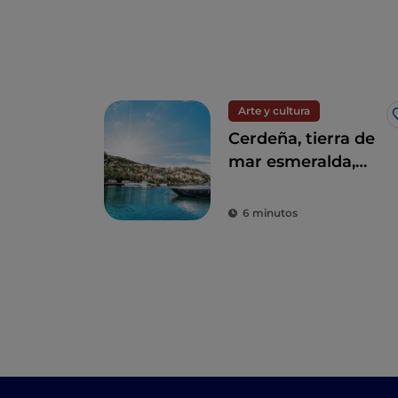
Arte y cultura
Cerdeña, tierra de
mar esmeralda,
nuraghi y
tradiciones
6 minutos
milenarias