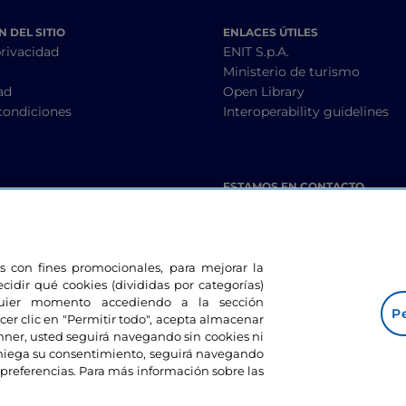
 DEL SITIO
ENLACES ÚTILES
privacidad
ENIT S.p.A.
Ministerio de turismo
ad
Open Library
condiciones
Interoperability guidelines
ESTAMOS EN CONTACTO
les con fines promocionales, para mejorar la
ecidir qué cookies (divididas por categorías)
lquier momento accediendo a la sección
Pe
cer clic en "Permitir todo", acepta almacenar
banner, usted seguirá navegando sin cookies ni
eniega su consentimiento, seguirá navegando
preferencias. Para más información sobre las