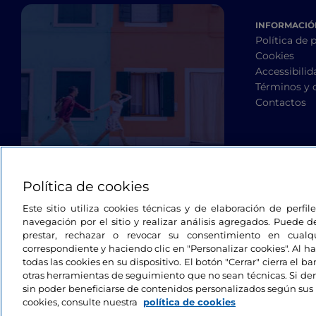
INFORMACIÓN
Política de 
Cookies
Accessibilid
Términos y 
Contactos
Política de cookies
Este sitio utiliza cookies técnicas y de elaboración de perfi
navegación por el sitio y realizar análisis agregados. Puede d
prestar, rechazar o revocar su consentimiento en cua
correspondiente y haciendo clic en "Personalizar cookies". Al ha
todas las cookies en su dispositivo. El botón "Cerrar" cierra el 
otras herramientas de seguimiento que no sean técnicas. Si d
sin poder beneficiarse de contenidos personalizados según sus 
cookies, consulte nuestra
política de cookies