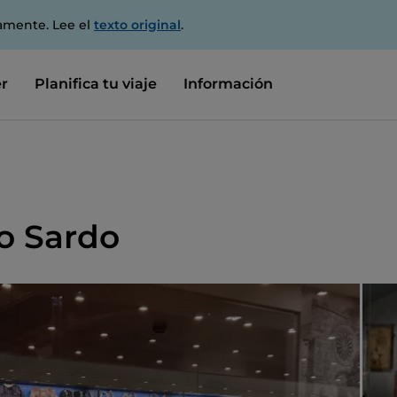
amente. Lee el
texto original
.
r
Planifica tu viaje
Información
o Sardo