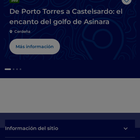
Sea
Me g
De Porto Torres a Castelsardo: el
encanto del golfo de Asinara
Cerdeña
Más información
Información del sitio