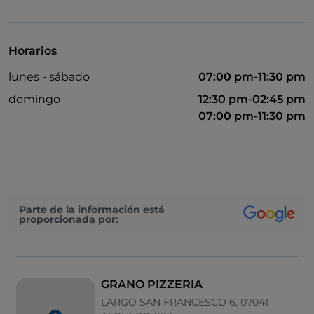
Baño para inválidos
Bancomat
Horarios
Cocktail
lunes - sábado
07:00 pm-11:30 pm
Se habla inglés
domingo
12:30 pm-02:45 pm
Se habla francés
07:00 pm-11:30 pm
Mastercard
Menú infantil
No fumadores
Parte de la información está
Se habla español
proporcionada por:
Zona de fumadores
Mesas de exterior
GRANO PIZZERIA
Visa
LARGO SAN FRANCESCO 6, 07041
Wi-Fi