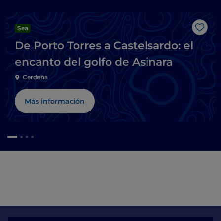
Sea
Me g
De Porto Torres a Castelsardo: el
encanto del golfo de Asinara
Cerdeña
Más información