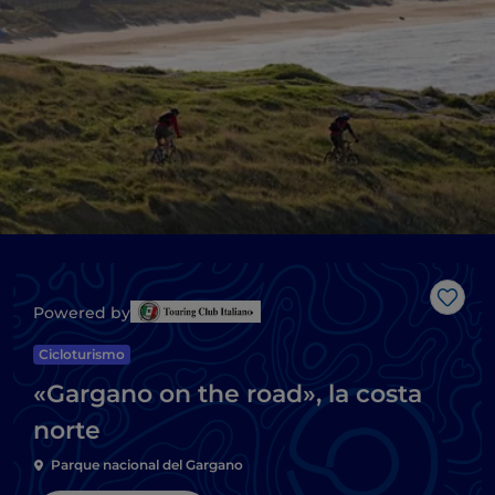
Me g
Powered by
Cicloturismo
«Gargano on the road», la costa
norte
Parque nacional del Gargano