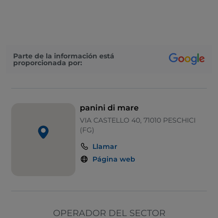
Se habla inglés
Mastercard
Mesas de exterior
Parte de la información está
proporcionada por:
Wi-Fi
Visa
Zona de fumadores
panini di mare
Se admiten animales
VIA CASTELLO 40, 71010 PESCHICI
(FG)
Llamar
Página web
OPERADOR DEL SECTOR