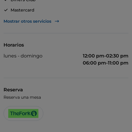
Mastercard
Visa
Mostrar otros servicios
Acceso para inválidos
Baño para inválidos
Horarios
Se habla alemán
lunes - domingo
12:00 pm-02:30 pm
Se habla inglés
06:00 pm-11:00 pm
Se habla francés
Wi-Fi
Reserva
Reserva una mesa