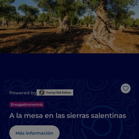
Me g
Powered by
Enogastronomía
A la mesa en las sierras salentinas
Más información