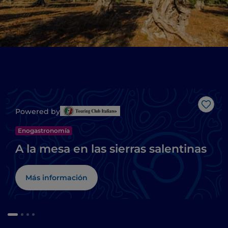
Me g
Powered by
Enogastronomía
A la mesa en las sierras salentinas
Más información