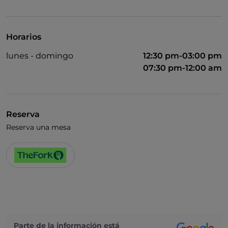
Acceso para inválidos
Se admiten animales
Horarios
Baño para inválidos
lunes - domingo
12:30 pm-03:00 pm
Cocktail
07:30 pm-12:00 am
Se habla inglés
Se habla francés
Reserva
Wi-Fi
Reserva una mesa
Parte de la información está