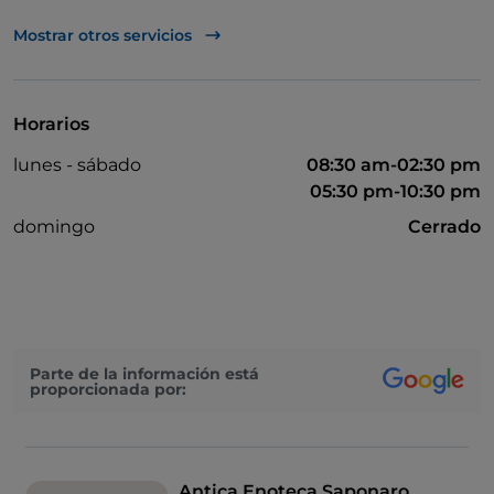
Apple Pay
Mostrar otros servicios
Para llevar
Baño para inválidos
Horarios
Bancomat
lunes - sábado
08:30 am-02:30 pm
Cena con espectáculo
05:30 pm-10:30 pm
Cocktail
domingo
Cerrado
Google Pay
Aparcamiento
Mesas de exterior
Parte de la información está
Visa
proporcionada por:
Zona de fumadores
Antica Enoteca Saponaro