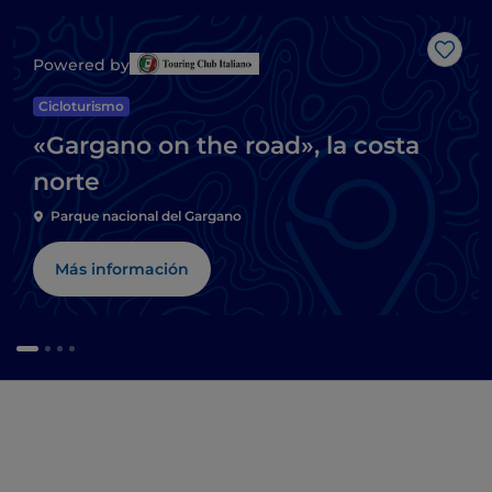
Me g
Powered by
Cicloturismo
«Gargano on the road», la costa
norte
Parque nacional del Gargano
Más información