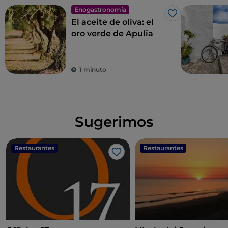
Enogastronomía
Me gusta
El aceite de oliva: el
oro verde de Apulia
1 minuto
Sugerimos
Restaurantes
Restaurantes
Me gusta