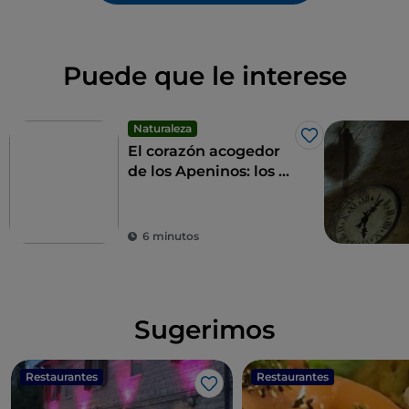
Puede que le interese
Naturaleza
Me gusta
El corazón acogedor
de los Apeninos: los 9
municipios de las
Altas Marcas
6 minutos
Sugerimos
Restaurantes
Restaurantes
Me gusta