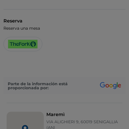
Para llevar
Baño para inválidos
Reserva
Cocktail
Reserva una mesa
Pago con Satispay
Parte de la información está
proporcionada por:
Maremì
VIA ALIGHIERI 9, 60019 SENIGALLIA
(AN)