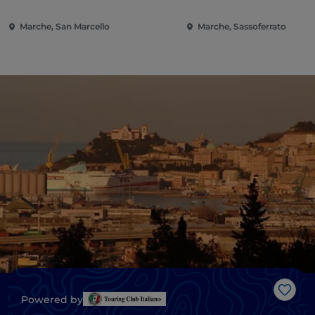
Marche, San Marcello
Marche, Sassoferrato
Me g
Powered by