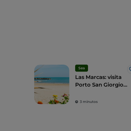
Sea
Las Marcas: visita
Porto San Giorgio
para sumergirte en
las tradiciones
3 minutos