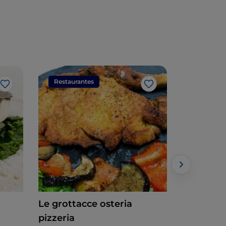
Restaurantes
Restaura
Me gusta
Me gusta
Le grottacce osteria
Festa Re
pizzeria
Internacion