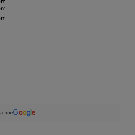
 pm
 pm
 pm
a por: