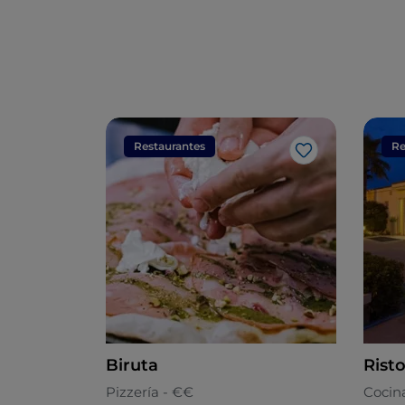
Restaurantes
Re
Me gusta
Biruta
Rist
Pizzería - €€
Cocin