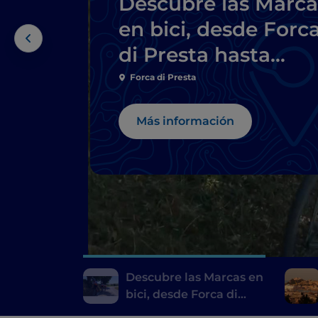
Descubre las Marca
en bici, desde Forc
di Presta hasta
Pescara del Tronto
Forca di Presta
Más información
Descubre las Marcas en
bici, desde Forca di
Presta hasta Pescara