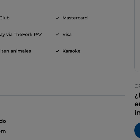
 Club
Mastercard
ay via TheFork PAY
Visa
iten animales
Karaoke
O
¿
e
i
ado
 pm