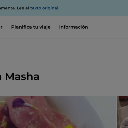
amente. Lee el
texto original
.
r
Planifica tu viaje
Información
da Masha