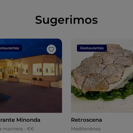
Sugerimos
staurantes
Restaurantes
Me gusta
orante Minonda
Retroscena
a marinera - €€
Mediterránea