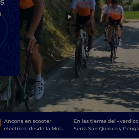
s
a
Ancona en scooter
En las tierras del «verdicc
eléctrico: desde la Mole
Serra San Quirico y Genga
hasta los parques y las
parque regional de la