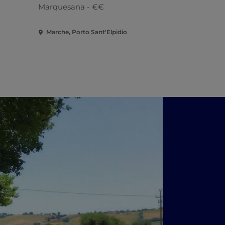
Marquesana - €€
Marche, Porto Sant'Elpidio
Marche, Por