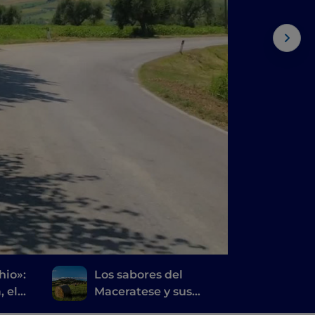
hio»:
Los sabores del
, el
Maceratese y sus
alrededores, entre la