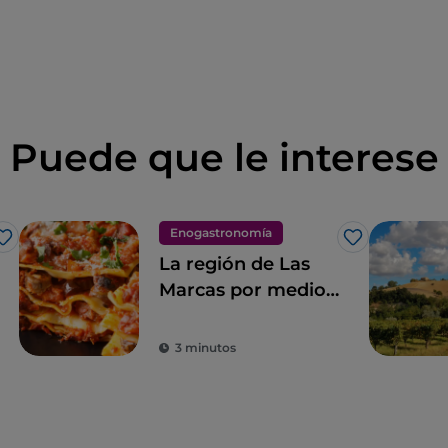
Puede que le interese
Enogastronomía
Me gusta
Me gusta
La región de Las
Marcas por medio
de la pizza de
Gabriele Bonci
3 minutos