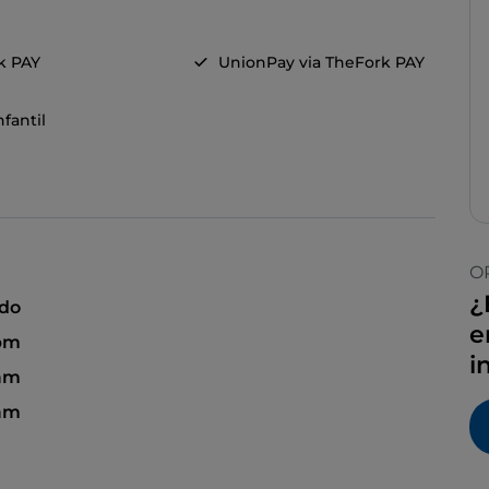
k PAY
UnionPay via TheFork PAY
fantil
O
¿
ado
e
 pm
i
am
 am