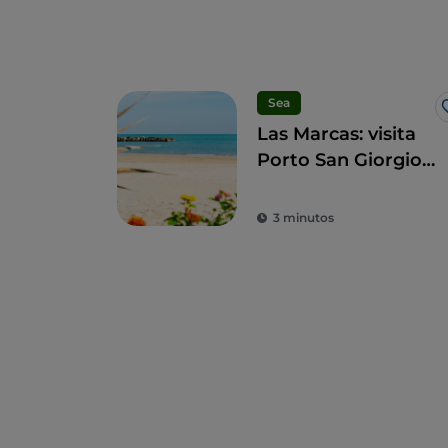
Sea
Las Marcas: visita
Porto San Giorgio
para sumergirte en
las tradiciones
3 minutos