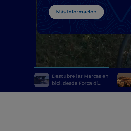
Más información
Descubre las Marcas en
bici, desde Forca di
Presta hasta Pescara
del Tronto