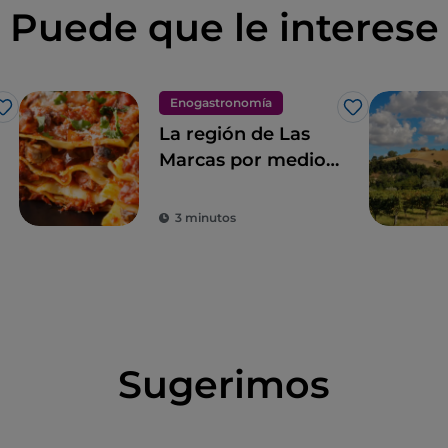
Puede que le interese
Enogastronomía
Me gusta
Me gusta
La región de Las
Marcas por medio
de la pizza de
Gabriele Bonci
3 minutos
Sugerimos