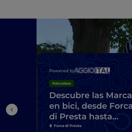
Powered by
Naturaleza
Descubre las Marca
en bici, desde Forc
di Presta hasta
Pescara del Tronto
Forca di Presta