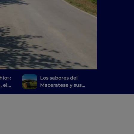
hio»:
Los sabores del
, el
Maceratese y sus
alrededores, entre la
asassi
tradición y el futuro