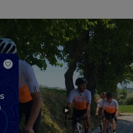
Me gusta
s
a