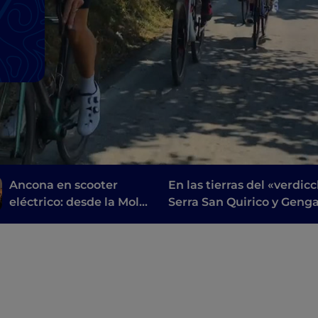
Ancona en scooter
En las tierras del «verdicc
eléctrico: desde la Mole
Serra San Quirico y Genga
hasta los parques y las
parque regional de la
playas
Garganta de la Rossa y Fr
y sus cuevas