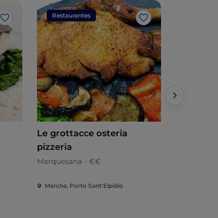
Restaurantes
Restaura
Me gusta
Me gusta
Le grottacce osteria
Festa Re
pizzeria
Internacion
Marquesana - €€
Marche, Porto Sant'Elpidio
Marche, Por