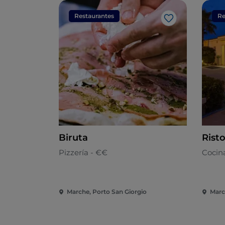
Restaurantes
Re
Me gusta
Biruta
Rist
Pizzería - €€
Cocin
Marche, Porto San Giorgio
Marc