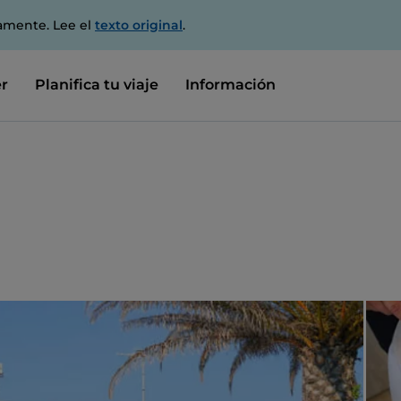
amente. Lee el
texto original
.
r
Planifica tu viaje
Información