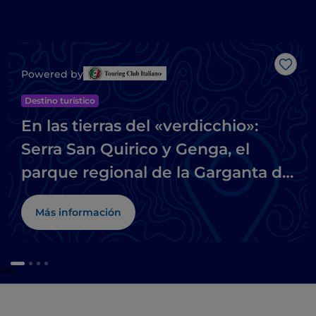
Me g
Powered by
Destino turístico
En las tierras del «verdicchio»:
Serra San Quirico y Genga, el
parque regional de la Garganta de
la Rossa y Frasassi y sus cuevas
Más información
vas