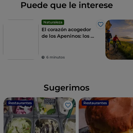
Puede que le interese
Naturaleza
Me gusta
El corazón acogedor
de los Apeninos: los 9
municipios de las
Altas Marcas
6 minutos
Sugerimos
Restaurantes
Restaurantes
Me gusta