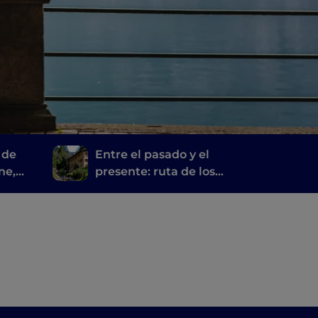
 de
Entre el pasado y el
ne,
presente: ruta de los
e y
molinos de Bérgamo y
Brescia