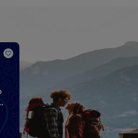
Me gusta
o
os