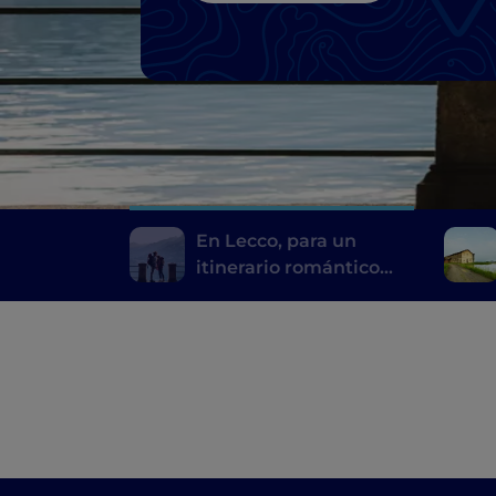
En Lecco, para un
itinerario romántico
tras las huellas de los
Novios