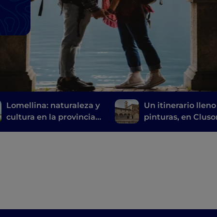
Lomellina: naturaleza y
Un itinerario lleno
cultura en la provincia
pinturas, en Cluso
de Pavía
entre historia, art
tiempo