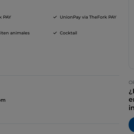
k PAY
UnionPay via TheFork PAY
iten animales
Cocktail
O
¿
e
 pm
i