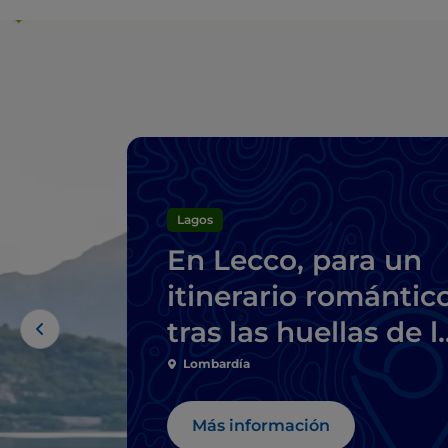
Lagos
En Lecco, para un
itinerario romántic
tras las huellas de l
Novios
Lombardía
Más información