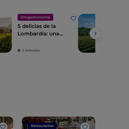
Enogastronomía
Eno
Me gusta
5 delicias de la
Itin
Lombardía: una
eno
tierra para
entr
saborear
de 
2 minutos
2 m
Restaurantes
Restaura