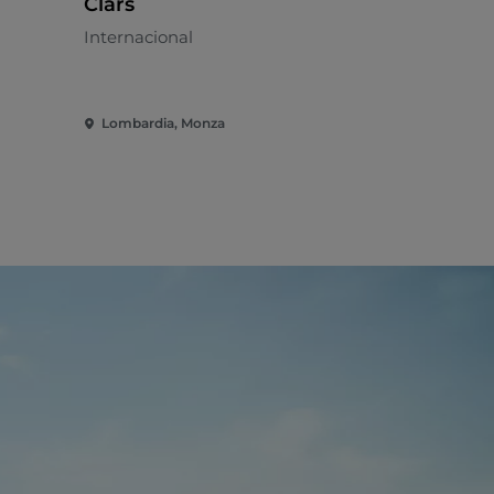
Clars
Karni&Br
Internacional
Asador - €
Lombardia, Monza
Lombardia,