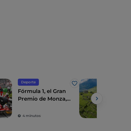
Deporte
Made
Me gusta
Fórmula 1, el Gran
Lom
Premio de Monza,
viaj
mucho más que
«ma
Powe
una carrera
entr
4 minutos
4 m
terr