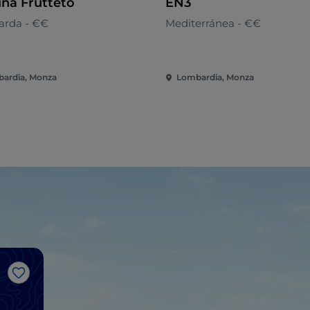
ina Frutteto
EN3
rda - €€
Mediterránea - €€
ardia, Monza
Lombardia, Monza
Me gusta