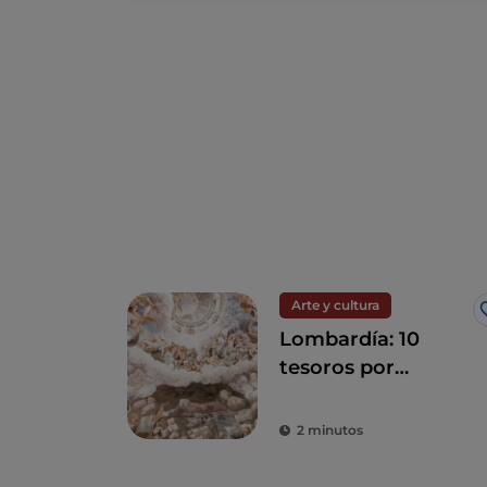
Arte y cultura
Lombardía: 10
tesoros por
descubrir entre
Milán y sus
2 minutos
alrededores