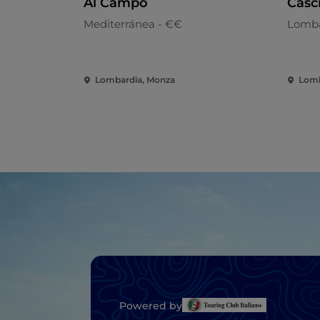
Al Campo
Casc
Mediterránea - €€
Lomba
Lombardia, Monza
Lomb
Powered by