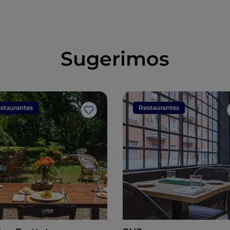
Sugerimos
staurantes
Restaurantes
Me gusta