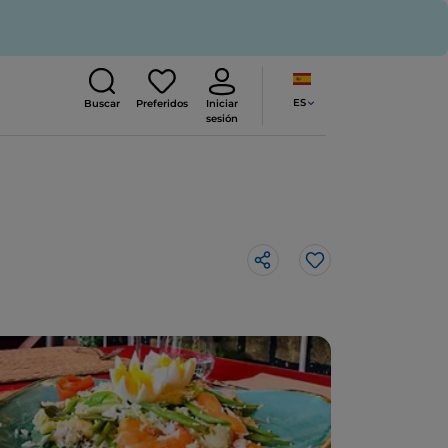
ES
Buscar
Preferidos
Iniciar
sesión
Me gusta