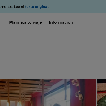
amente. Lee el
texto original
.
r
Planifica tu viaje
Información