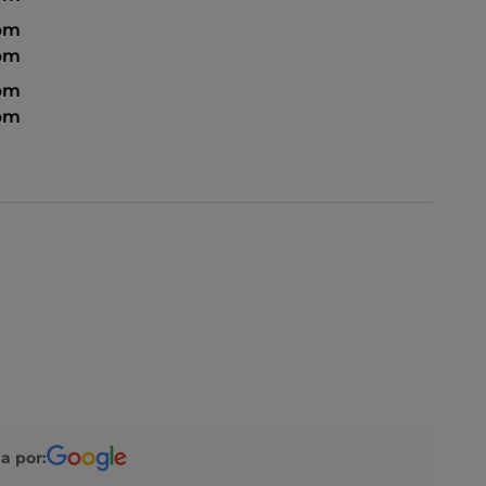
 pm
 pm
 pm
 pm
a por: