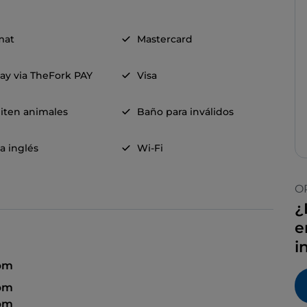
mat
Mastercard
ay via TheFork PAY
Visa
iten animales
Baño para inválidos
a inglés
Wi-Fi
O
¿
e
i
 pm
 pm
 pm