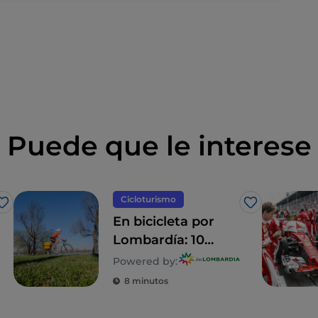
Puede que le interese
Cicloturismo
Me gusta
Me gusta
En bicicleta por
Lombardía: 10
itinerarios en
Powered by:
familia
8 minutos