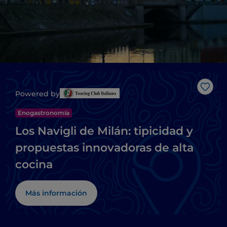
Me g
Powered by
Enogastronomía
Los Navigli de Milán: tipicidad y
propuestas innovadoras de alta
cocina
Más información