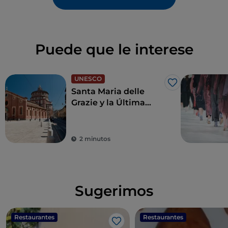
Puede que le interese
UNESCO
Me gusta
Santa Maria delle
Grazie y la Última
Cena de Leonardo,
joyas para revivir el
Renacimiento
2 minutos
Sugerimos
Restaurantes
Restaurantes
Me gusta