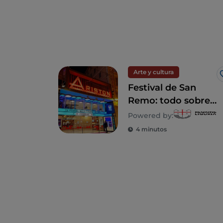
Arte y cultura
Festival de San
Remo: todo sobre
la historia y el
Powered by:
origen de un mito
4 minutos
italiano