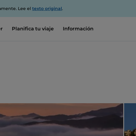
amente. Lee el
texto original
.
r
Planifica tu viaje
Información