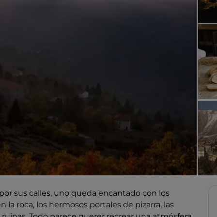
 por sus calles, uno queda encantado con los
la roca, los hermosos portales de pizarra, las
 ruinas. Todo parece querer recrear una atmósfera