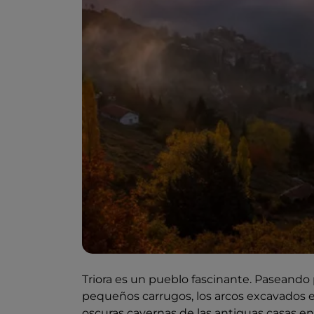
Triora es un pueblo fascinante. Paseando
pequeños carrugos, los arcos excavados en 
oscuras cavernas de las antiguas casas en