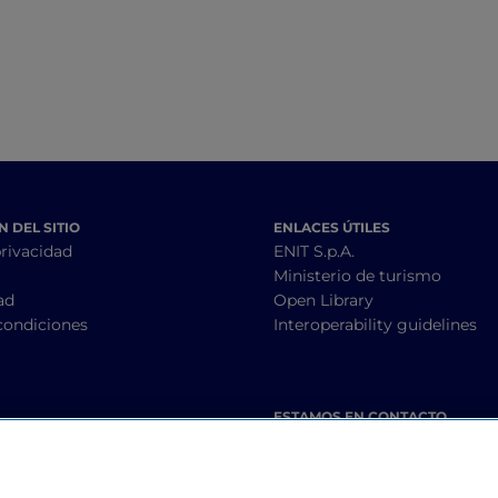
 DEL SITIO
ENLACES ÚTILES
privacidad
ENIT S.p.A.
Ministerio de turismo
ad
Open Library
condiciones
Interoperability guidelines
ESTAMOS EN CONTACTO