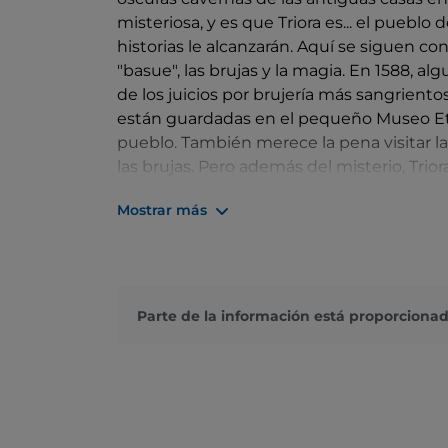
misteriosa, y es que Triora es... el pueblo d
historias le alcanzarán. Aquí se siguen con
"basue", las brujas y la magia. En 1588, 
de los juicios por brujería más sangriento
están guardadas en el pequeño Museo Etnog
pueblo. También merece la pena visitar l
las brujas. Pero además del misterio, Trio
se percibe en los callejones; el pan típic
Mostrar más
historia más antigua, la de la relación entr
Parte de la información está proporcionad