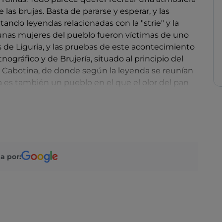
e las brujas. Basta de pararse y esperar, y las
tando leyendas relacionadas con la "strie" y la
algunas mujeres del pueblo fueron víctimas de uno
s de Liguria, y las pruebas de este acontecimiento
ráfico y de Brujería, situado al principio del
a Cabotina, de donde según la leyenda se reunían
ra es también un pueblo en el que el olor del pan
o es oscuro y casero, y con sus aromas cuenta la
e el hombre y la tierra.
a por: