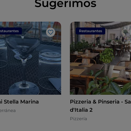
Sugerimos
staurantes
Restaurantes
Me gusta
i Stella Marina
Pizzeria & Pinseria - S
d'Italia 2
erránea
Pizzería