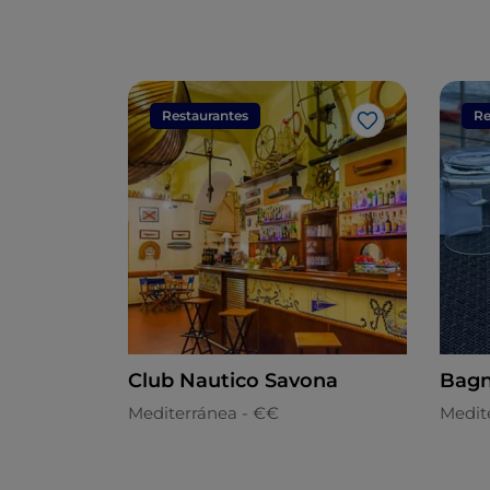
Restaurantes
Re
Me gusta
Club Nautico Savona
Bagn
Mediterránea - €€
Medit