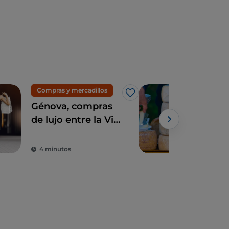
Compras y mercadillos
Eno
Me gusta
Génova, compras
Pec
de lujo entre la Via
alpi
Roma y la Galleria
pas
Mazzini
mon
4 minutos
2 m