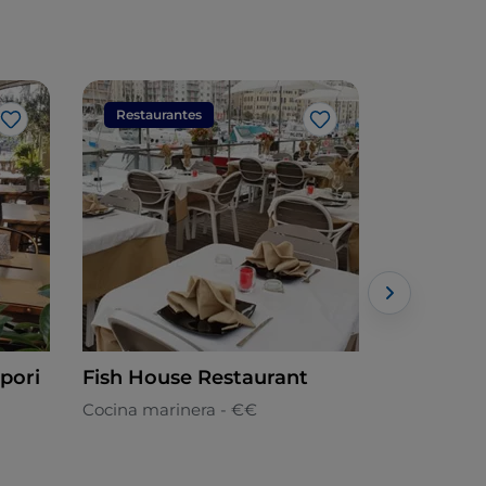
Restaurantes
Restaura
Me gusta
Me gusta
apori
Fish House Restaurant
Luna res
Cocina marinera - €€
Fusión - €