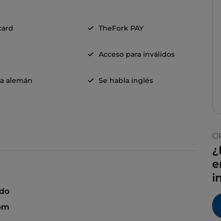
card
TheFork PAY
Acceso para inválidos
la alemán
Se habla inglés
O
¿
e
i
ado
 pm