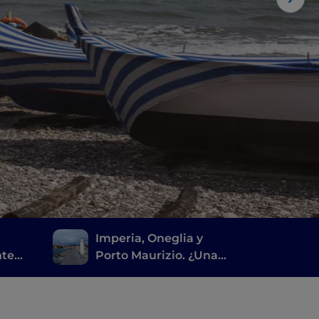
Imperia, Oneglia y
nte
Porto Maurizio. ¿Una
a
ciudad o tres? Muchas.