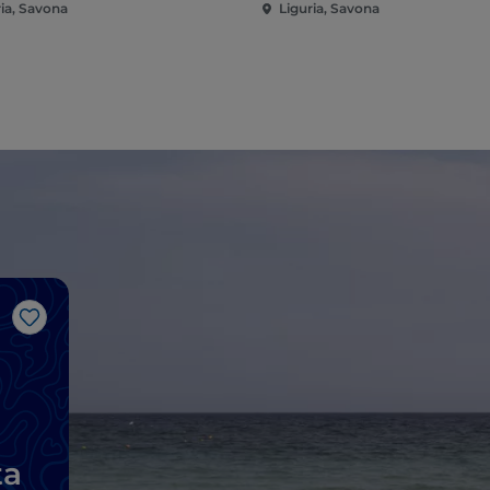
ria, Savona
Liguria, Savona
Me gusta
ta