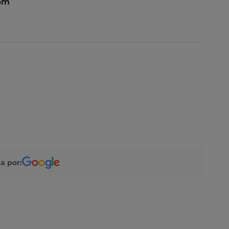
 pm
a por: