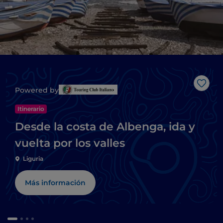
Me g
Powered by
Itinerario
Desde la costa de Albenga, ida y
vuelta por los valles
Liguria
Más información