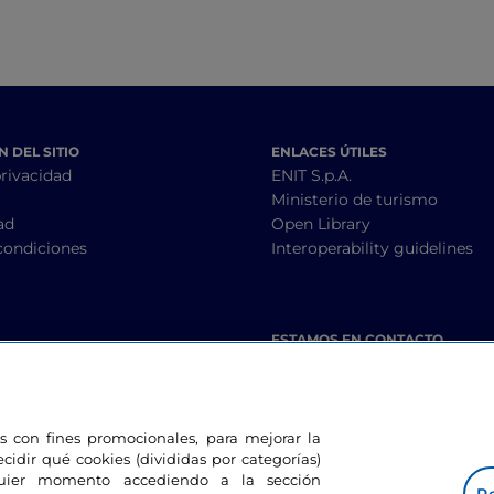
 DEL SITIO
ENLACES ÚTILES
privacidad
ENIT S.p.A.
Ministerio de turismo
ad
Open Library
condiciones
Interoperability guidelines
ESTAMOS EN CONTACTO
les con fines promocionales, para mejorar la
ecidir qué cookies (divididas por categorías)
lquier momento accediendo a la sección
Pe