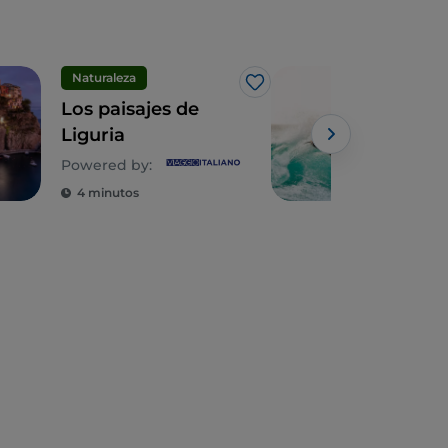
Naturaleza
Dep
Me gusta
Los paisajes de
Esc
Liguria
Ligu
en l
Powered by:
4 minutos
2 m