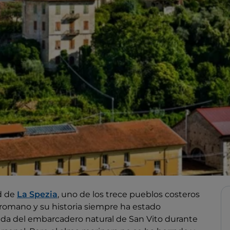
d de
La Spezia
, uno de los trece pueblos costeros
romano y su historia siempre ha estado
dida del embarcadero natural de San Vito durante