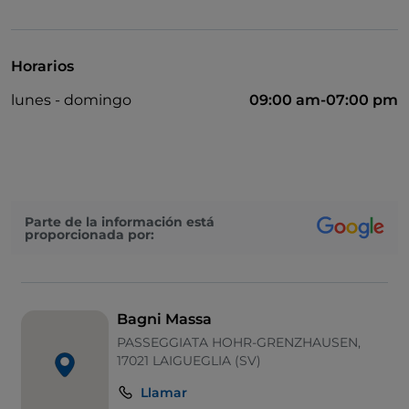
Mastercard
No fumadores
Horarios
Pago con Satispay
lunes - domingo
09:00 am-07:00 pm
Mesas de exterior
Visa
Wi-Fi
Parte de la información está
proporcionada por:
Bagni Massa
PASSEGGIATA HOHR-GRENZHAUSEN,
17021 LAIGUEGLIA (SV)
Llamar