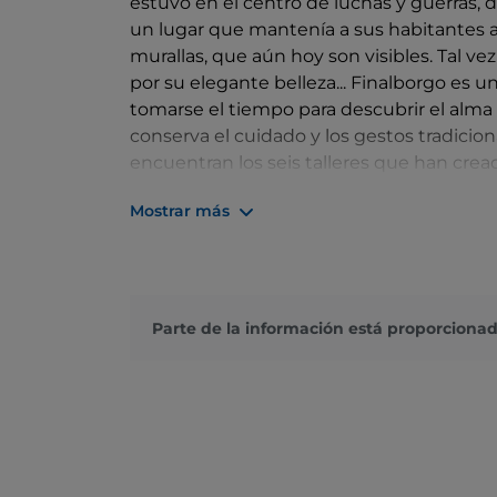
estuvo en el centro de luchas y guerras, 
un lugar que mantenía a sus habitantes a
murallas, que aún hoy son visibles. Tal vez
por su elegante belleza... Finalborgo es 
tomarse el tiempo para descubrir el alma d
conserva el cuidado y los gestos tradicio
encuentran los seis talleres que han cread
sus productos artísticos: joyas de resina, 
Mostrar más
joyas de macramé.
Parte de la información está proporcionad