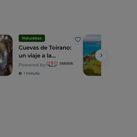
Naturaleza
Dep
Me gusta
Cuevas de Toirano:
Sen
un viaje a la
Ligu
prehistoria entre
que
Powered by:
hombres y perros
per
1 minuto
4 m