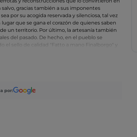
derrotas y reconstrucciones que lo convirtieron en
 salvo, gracias también a sus imponentes
 sea por su acogida reservada y silenciosa, tal vez
un lugar que se gana el corazón de quienes saben
e un territorio. Por último, la artesanía también
nales del pasado. De hecho, en el pueblo se
o el sello de calidad "Fatto a mano Finalborgo" y
artes del fuego, esculturas, decoraciones, cerámica,
a por: