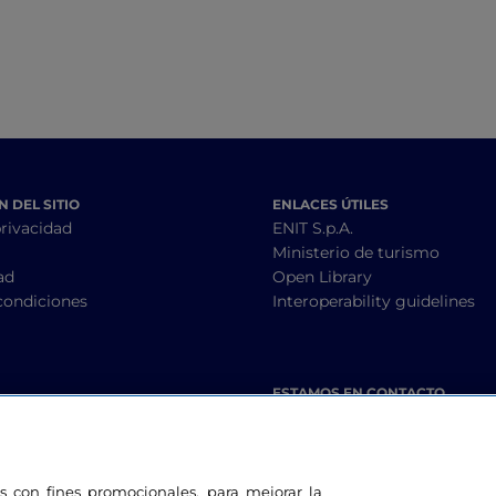
 DEL SITIO
ENLACES ÚTILES
privacidad
ENIT S.p.A.
Ministerio de turismo
ad
Open Library
condiciones
Interoperability guidelines
ESTAMOS EN CONTACTO
les con fines promocionales, para mejorar la