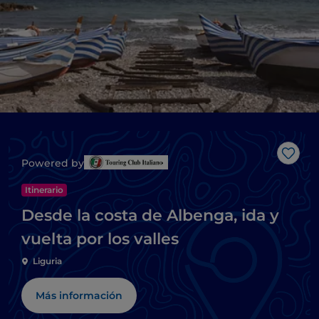
Me g
Powered by
Itinerario
Desde la costa de Albenga, ida y
vuelta por los valles
Liguria
Más información