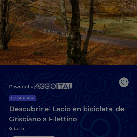
Me g
Powered by
Cicloturismo
Descubrir el Lacio en bicicleta, de
Grisciano a Filettino
Lacio