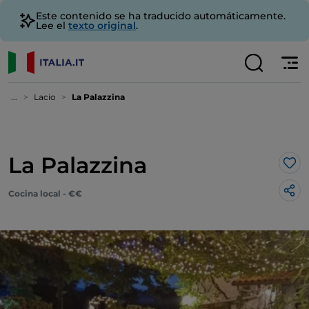
Este contenido se ha traducido automáticamente.
Lee el
texto original
.
...
Lacio
La Palazzina
La Palazzina
Me 
Cocina local - €€