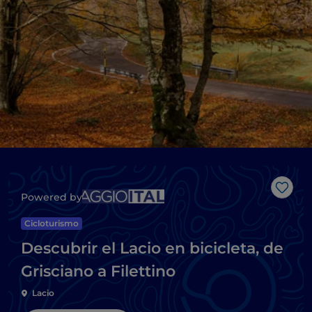
Me g
Powered by
Cicloturismo
Descubrir el Lacio en bicicleta, de
Grisciano a Filettino
Lacio