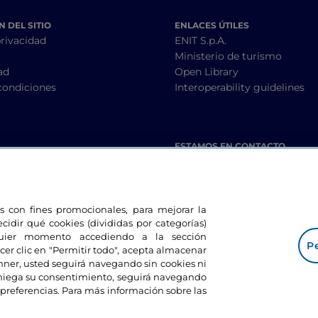
 DEL SITIO
ENLACES ÚTILES
privacidad
ENIT S.p.A.
Ministerio de turismo
ad
Open Library
condiciones
Interoperability guidelines
ESTAMOS EN CONTACTO
les con fines promocionales, para mejorar la
ecidir qué cookies (divididas por categorías)
lquier momento accediendo a la sección
Pe
cer clic en "Permitir todo", acepta almacenar
banner, usted seguirá navegando sin cookies ni
eniega su consentimiento, seguirá navegando
preferencias. Para más información sobre las