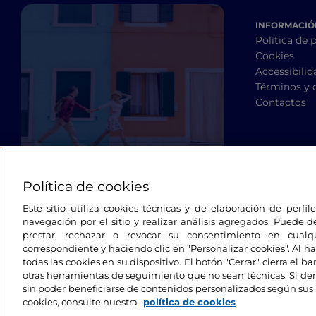
INFORMACIÓN
Política de 
Cookies
Accessibilid
Términos y 
Contactos
Política de cookies
Este sitio utiliza cookies técnicas y de elaboración de perfi
navegación por el sitio y realizar análisis agregados. Puede d
prestar, rechazar o revocar su consentimiento en cua
correspondiente y haciendo clic en "Personalizar cookies". Al ha
todas las cookies en su dispositivo. El botón "Cerrar" cierra el 
otras herramientas de seguimiento que no sean técnicas. Si d
sin poder beneficiarse de contenidos personalizados según sus 
cookies, consulte nuestra
política de cookies