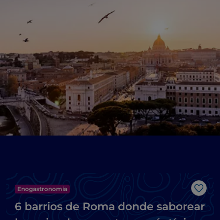
Enogastronomía
Me g
6 barrios de Roma donde saborear