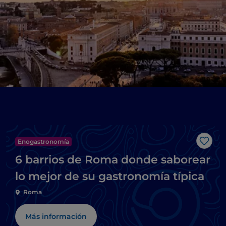
Enogastronomía
Me g
6 barrios de Roma donde saborear
lo mejor de su gastronomía típica
Roma
Más información